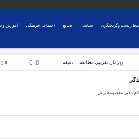
یط زیست وگردشگری
سیاسی
صنایع
اجتماعی/فرهنگی
آموزش و س
زمان تقریبی مطالعه: 1 دقیقه
0
دگی
ام دکتر معصومه زینل