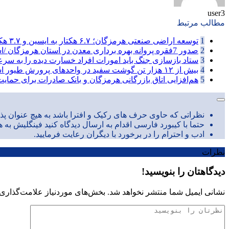
user3
مطالب مرتبط
1
توسعه اراضی صنعتی هرمزگان؛ ۶.۷ هکتار به ایسین و ۳.۷ هکتار به ...
2
صدور 7فقره پروانه بهره برداری معدن در استان هرمزگان /استخراج بیش ...
3
ستاد بازسازی جنگ باید امورات افراد خسارت دیده را به سرع
4
بیش از ۱۲ هزار تن گوشت سفید در واحدهای پرورش طیور استان هرمزگان ...
5
هم‌افزایی اتاق بازرگانی هرمزگان و بانک صادرات برای حمایت 
نظراتی که حاوی حرف های رکیک و افترا باشد به هیچ عنوان پذی
حتما با کیبورد فارسی اقدام به ارسال دیدگاه کنید فینگلیش به ه
ادب و احترام را در برخورد با دیگران رعایت فرمایید.
نظرات
دیدگاهتان را بنویسید!
نشانی ایمیل شما منتشر نخواهد شد.
بخش‌های موردنیاز علامت‌گذاری 