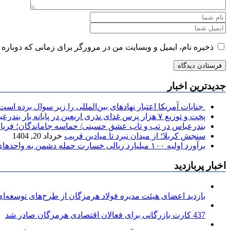
ذخیره نام، ایمیل و وبسایت من در مرورگر برای زمانی که دوباره 
جدیدترین اخبار
جنایات آمریکا اعتبار نهادهای بین‌المللی را زیر سوال برده است
پخت و توزیع ۷ هزار پرس غذای نذری اربعین در پایانه بار بندرعباس
بندرعباس در تب و تاب عشق حسینی/ حماسه جاماندگان؛ فریاد
سنجش کربلا؛ از میدان نبرد تا میادین فریب
خرداد 20, 1404
برآورد اولیه ۱۰۰ میلیارد ریالی خسارت حمله دشمن به واحدهای مسکونی آسیب دیده قشم
اخبار پربازدید
بازدید اعضای هیئت مدیره فولاد هرمزگان از طرح‌های توسعه‌ای 
437 کارت بازرگانی برای فعالان اقتصادی هرمزگان صادر شد