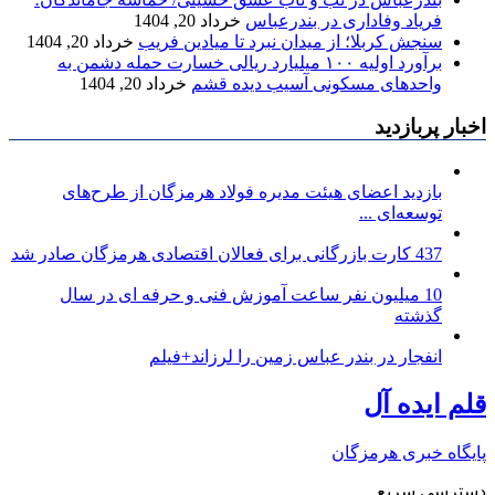
فریاد وفاداری در بندرعباس
خرداد 20, 1404
سنجش کربلا؛ از میدان نبرد تا میادین فریب
خرداد 20, 1404
برآورد اولیه ۱۰۰ میلیارد ریالی خسارت حمله دشمن به
واحدهای مسکونی آسیب دیده قشم
خرداد 20, 1404
اخبار پربازدید
بازدید اعضای هیئت مدیره فولاد هرمزگان از طرح‌های
توسعه‌ای ...
437 کارت بازرگانی برای فعالان اقتصادی هرمزگان صادر شد
10 میلیون نفر ساعت آموزش فنی و حرفه ای در سال
گذشته
انفجار در بندر عباس زمین را لرزاند+فیلم
قلم ایده آل
پایگاه خبری هرمزگان
دسترسی سریع