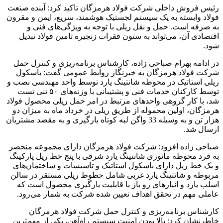
رئیس فروش داخلی شرکت فولاد هرمزگان تاکید کرد: آینده صنعت
فولاد وابسته به یک سیستم لجستیک هوشمند، سریع، ایمن و مقرون
به صرفه است. حمل و نقل ریلی با توجه به ویژگی‌های فنی و
اقتصادی آن، می‌تواند به ستون فقرات زنجیره تامین فولاد تبدیل
شود.
در ادامه بهرام صباحی زاده، کارشناس برنامه‌ریزی و کنترل حمل
شرکت فولاد هرمزگان به خبرنگار روابط عمومی گفت: باسکول
ریلی استاتیک در محوطه شانتینگ یارد توسط واحد مهندسی نصب و
توسط کارکنان خدمات فنی و پشتیبانی با وزنه‌های ۵۰ تنی تست
شد، با کار گروهی واحدهای مرتبط در امر حمل ریلی محصول فولاد
هرمزگان، اولین محموله از طریق ریلی در خرداد ماه به میزان دو
هزار تن و به وسیله 33 واگن لبه کوتاه بارگیری و به مقصد مشتریان
ارسال شد.
صباحی زاده افزود: شرکت فولاد هرمزگان دارای مجموعه منحصر
به فرد محوطه مانوری شانتینگ یارد شرقی با پنج خط ریل پارکینگ
و یک خط ریل دارای باسکول استاتیک و تاسیسات و ساختمان‌های
مربوطه و شانتینگ یارد غربی شامل خطوط ریلی مستقر در سالن
اسلب یارد و انبارهای رو باز با قابلیت بارگیری محصول است که
عاملی مهم در تحقق اهداف تعیین شده شرکت به شمار می‌رود.
کارشناس برنامه‌ریزی و کنترل حمل شرکت فولاد هرمزگان
خاطرنشان کرد: بالا بودن امنیت سیستم راه‌آهن، یکی از مهم‌ترین