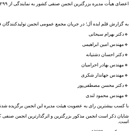
اعضای هیأت مدیره بزرگترین انجمن صنفی کشور به نمایندگی از ۲۹۹ شرکت فولادی ایران انتخاب شدند.
به گزارش قلم ایده آل؛ در جریان مجمع عمومی انجمن تولیدکنندگان فو
🔹دکتر بهرام سبحانی
🔹مهندس امین ابراهیمی
🔹دکتر احسان دشتیانه
🔹مهندس بهادر احرامیان
🔹مهندس جهاندار شکری
🔹دکتر محسن مصطفی‌پور
🔹مهندس محمود لندی
با کسب بیشترین رای به عضویت هیئت مدیره این انجمن برگزیده شدند
شایان ذکر است انجمن مذکور بزرگترین و اثرگذارترین انجمن صنفی ک
است.