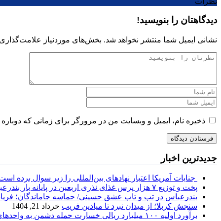
نظرات
دیدگاهتان را بنویسید!
نشانی ایمیل شما منتشر نخواهد شد.
بخش‌های موردنیاز علامت‌گذاری 
ذخیره نام، ایمیل و وبسایت من در مرورگر برای زمانی که دوباره 
جدیدترین اخبار
جنایات آمریکا اعتبار نهادهای بین‌المللی را زیر سوال برده است
پخت و توزیع ۷ هزار پرس غذای نذری اربعین در پایانه بار بندرعباس
بندرعباس در تب و تاب عشق حسینی/ حماسه جاماندگان؛ فریاد
سنجش کربلا؛ از میدان نبرد تا میادین فریب
خرداد 21, 1404
برآورد اولیه ۱۰۰ میلیارد ریالی خسارت حمله دشمن به واحدهای مسکونی آسیب دیده قشم