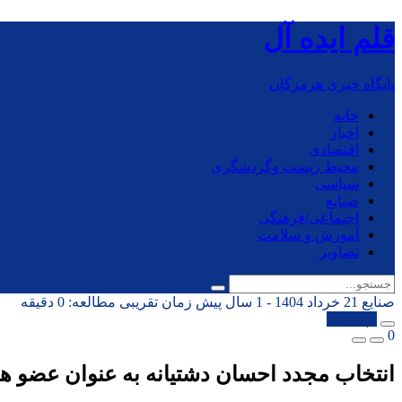
قلم ایده آل
پایگاه خبری هرمزگان
خانه
اخبار
اقتصادی
محیط زیست وگردشگری
سیاسی
صنایع
اجتماعی/فرهنگی
آموزش و سلامت
تصاویر
صنایع
21 خرداد 1404 - 1 سال پیش
زمان تقریبی مطالعه: 0 دقیقه
کپی شد!
0
انتخاب مجدد احسان دشتیانه به عنوان عضو هیأ