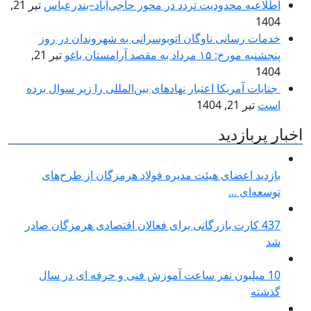
اطلاعیه محدودیت تردد در محور حاجی‌آباد–بندرعباس
تیر 21,
1404
خدمات رسانی ناوگان اتوبوسرانی به شهروندان در روز
پنجشنبه مورخ: ۱۵ مرداد به مقصد آرامستان باغو
تیر 21,
1404
جنایات آمریکا اعتبار نهادهای بین‌المللی را زیر سوال برده
است
تیر 21, 1404
اخبار پربازدید
بازدید اعضای هیئت مدیره فولاد هرمزگان از طرح‌های
توسعه‌ای ...
437 کارت بازرگانی برای فعالان اقتصادی هرمزگان صادر
شد
10 میلیون نفر ساعت آموزش فنی و حرفه ای در سال
گذشته