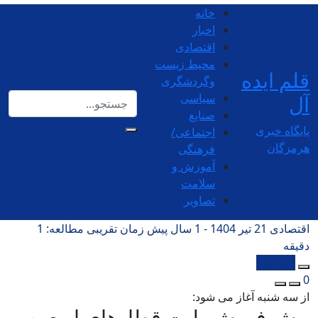
خانه
اخبار
اقتصادی
محیط زیست
قلم ایده
وگردشگری
آل
سیاسی
صنایع
پایگاه خبری
اجتماعی/
هرمزگان
فرهنگی
آموزش و
سلامت
تصاویر
اقتصادی
21 تیر 1404 - 1 سال پیش
زمان تقریبی مطالعه: 1
دقیقه
کپی شد!
0
از سه شنبه آغاز می شود:
پیش فروش بلیت‌ قطارهای اربعین و