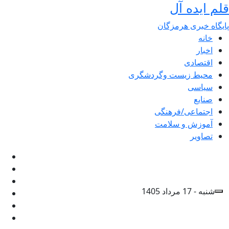
قلم ایده آل
پایگاه خبری هرمزگان
خانه
اخبار
اقتصادی
محیط زیست وگردشگری
سیاسی
صنایع
اجتماعی/فرهنگی
آموزش و سلامت
تصاویر
شنبه - 17 مرداد 1405