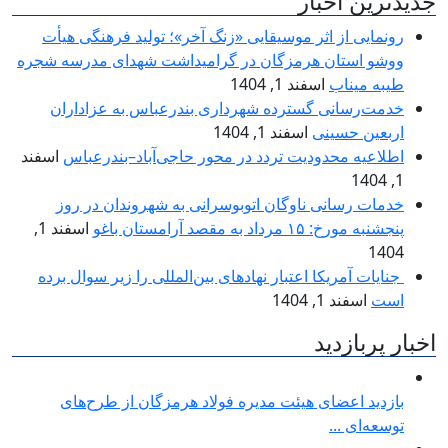
جدیدترین اخبار
رونمایی از اثر موسیقایی «زنگ آخر»؛ تولید فرهنگی هیأت
ووشو استان هرمزگان در گرامیداشت شهدای مدرسه شجره
طیبه میناب
اسفند 1, 1404
خدمت‌رسانی گسترده شهرداری بندرعباس به عزاداران
اربعین حسینی
اسفند 1, 1404
اطلاعیه محدودیت تردد در محور حاجی‌آباد–بندرعباس
اسفند
1, 1404
خدمات رسانی ناوگان اتوبوسرانی به شهروندان در روز
پنجشنبه مورخ: ۱۵ مرداد به مقصد آرامستان باغو
اسفند 1,
1404
جنایات آمریکا اعتبار نهادهای بین‌المللی را زیر سوال برده
است
اسفند 1, 1404
اخبار پربازدید
بازدید اعضای هیئت مدیره فولاد هرمزگان از طرح‌های
توسعه‌ای ...