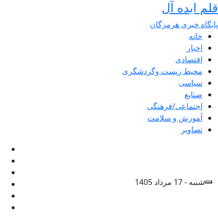
قلم ایده آل
پایگاه خبری هرمزگان
خانه
اخبار
اقتصادی
محیط زیست وگردشگری
سیاسی
صنایع
اجتماعی/فرهنگی
آموزش و سلامت
تصاویر
شنبه - 17 مرداد 1405