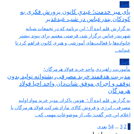
اخبار
پای میز خدمت؛ عیدیِ کانون پرورش فکری به
کودکان بندرعباس در شب عیدغدیر
به گزارش قلم ایده آل؛ این برنامه که در تجمعات شبانه
شهربندرعباس برگزار شد، فرصتی مغتنم برای پیوند بیشتر
خانواده‌ها با فعالیت‌های آموزشی و هنری کانون فراهم کرد تا
عیدانه...
اخبار
مأموریت راهبردی واحد خرید فولاد هرمزگان؛
مدیریت هدفمند خرید مصرفی، پشتوانه تولید بدون
توقف و اجرای موفق شات‌دان واحد احیا فولاد
هرمزگان
به گزارش قلم ایده آل؛ هومن پاکزاد، مدیر خرید مواد اولیه
مصرفی، انرژی و فروش کالای مازاد شرکت فولاد هرمزگان با
اعلام این خبر گفت: یکی از موضوعات مهمی که...
1
2
3
…
54
بعدی