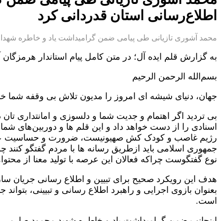
اطلاع‌رسانی استان قدردانی کرد
محمد آشوری تازیانی طی پیامی ضمن گرامیداشت یاد و خاطره شهداء ر
به گزارش قلم ایده آل؛ در متن کامل پیام استاندار هرمزگان
بسم‌الله الرحمن الرحیم
جهان، دنیای شیشه ای امروز را مدیون تلاش بی وقفه شما خ
بی تردید اگر اهتمام و جدیت شما و دلسوزی و امانتداری تان 
اسنادی را از دست خواهد داد و این قلم ها و دوربین‌های شم
رژیم غاصب و کودک کش صهیونیست، ضرورت و حساسیت عملکرد 
جمهوری اسلامی باید ازطریق رسانه ها با مردم گفتگو کنند 
نوع گفتگوست چراکه فعالان این عرصه با تولید معنا از محتواه
هدف این رویکرد صحیح برای تبیین و اطلاع رسانی جریان سازی
بعنوان بازوی اجرایی و راهبرد اطلاع رسانی و تبیینی، بتواند 
است.
اینجانب ضمن گرامیداشت یاد و خاطره شهید محمود صارمی و 