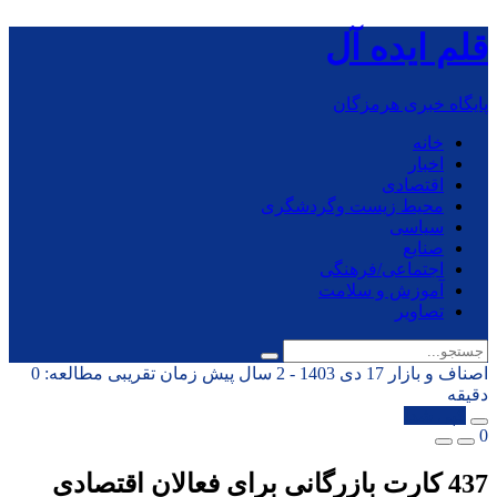
قلم ایده آل
پایگاه خبری هرمزگان
خانه
اخبار
اقتصادی
محیط زیست وگردشگری
سیاسی
صنایع
اجتماعی/فرهنگی
آموزش و سلامت
تصاویر
اصناف و بازار
17 دی 1403 - 2 سال پیش
زمان تقریبی مطالعه: 0
دقیقه
کپی شد!
0
437 کارت بازرگانی برای فعالان اقتصادی