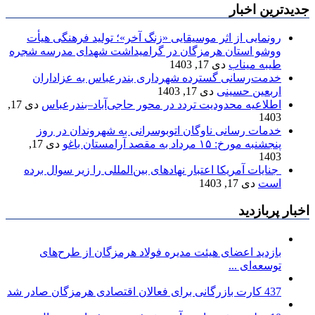
جدیدترین اخبار
رونمایی از اثر موسیقایی «زنگ آخر»؛ تولید فرهنگی هیأت
ووشو استان هرمزگان در گرامیداشت شهدای مدرسه شجره
طیبه میناب
دی 17, 1403
خدمت‌رسانی گسترده شهرداری بندرعباس به عزاداران
اربعین حسینی
دی 17, 1403
اطلاعیه محدودیت تردد در محور حاجی‌آباد–بندرعباس
دی 17,
1403
خدمات رسانی ناوگان اتوبوسرانی به شهروندان در روز
پنجشنبه مورخ: ۱۵ مرداد به مقصد آرامستان باغو
دی 17,
1403
جنایات آمریکا اعتبار نهادهای بین‌المللی را زیر سوال برده
است
دی 17, 1403
اخبار پربازدید
بازدید اعضای هیئت مدیره فولاد هرمزگان از طرح‌های
توسعه‌ای ...
437 کارت بازرگانی برای فعالان اقتصادی هرمزگان صادر شد