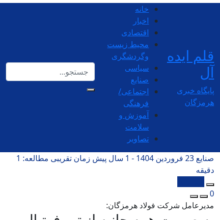
خانه
اخبار
اقتصادی
محیط زیست
قلم ایده
وگردشگری
آل
سیاسی
صنایع
پایگاه خبری
اجتماعی/
هرمزگان
فرهنگی
آموزش و
سلامت
تصاویر
صنایع
23 فروردین 1404 - 1 سال پیش
زمان تقریبی مطالعه: 1
دقیقه
کپی شد!
0
مدیرعامل شرکت فولاد هرمزگان:
به صورت همه جانبه از تیم فوتبال