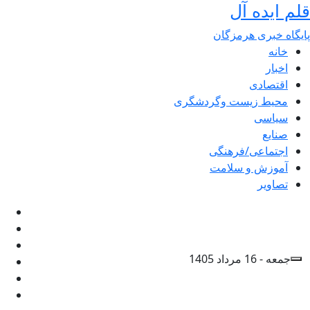
قلم ایده آل
پایگاه خبری هرمزگان
خانه
اخبار
اقتصادی
محیط زیست وگردشگری
سیاسی
صنایع
اجتماعی/فرهنگی
آموزش و سلامت
تصاویر
جمعه - 16 مرداد 1405