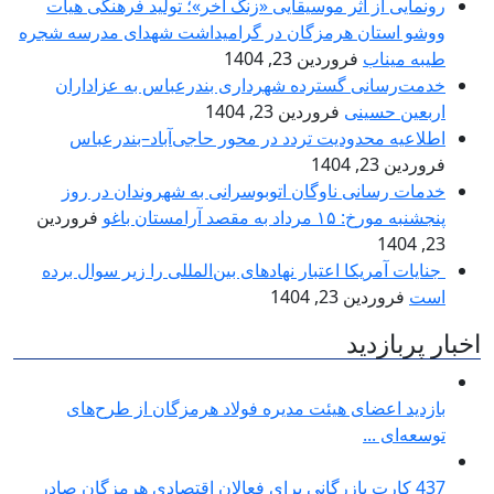
رونمایی از اثر موسیقایی «زنگ آخر»؛ تولید فرهنگی هیأت
ووشو استان هرمزگان در گرامیداشت شهدای مدرسه شجره
طیبه میناب
فروردین 23, 1404
خدمت‌رسانی گسترده شهرداری بندرعباس به عزاداران
اربعین حسینی
فروردین 23, 1404
اطلاعیه محدودیت تردد در محور حاجی‌آباد–بندرعباس
فروردین 23, 1404
خدمات رسانی ناوگان اتوبوسرانی به شهروندان در روز
پنجشنبه مورخ: ۱۵ مرداد به مقصد آرامستان باغو
فروردین
23, 1404
جنایات آمریکا اعتبار نهادهای بین‌المللی را زیر سوال برده
است
فروردین 23, 1404
اخبار پربازدید
بازدید اعضای هیئت مدیره فولاد هرمزگان از طرح‌های
توسعه‌ای ...
437 کارت بازرگانی برای فعالان اقتصادی هرمزگان صادر