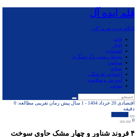
قلم ایده آل
پایگاه خبری هرمزگان
خانه
اخبار
اقتصادی
محیط زیست وگردشگری
سیاسی
صنایع
اجتماعی/فرهنگی
آموزش و سلامت
تصاویر
اقتصادی
20 خرداد 1404 - 1 سال پیش
زمان تقریبی مطالعه: 0
دقیقه
کپی شد!
0
۴ فروند شناور و چهار مشک حاوی سوخت