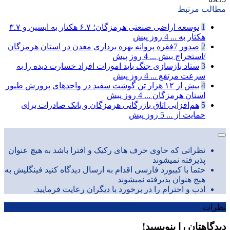
مطالب مرتبط
1
توسعه اراضی صنعتی هرمزگان؛ ۶.۷ هکتار به ایسین و ۳.۷
هکتار به ...
4 روز پیش
2
صدور 7فقره پروانه بهره برداری معدن در استان هرمزگان
/استخراج بیش ...
4 روز پیش
3
ستاد بازسازی جنگ باید امورات افراد خسارت دیده را به
سرعت مرتفع ...
4 روز پیش
4
بیش از ۱۲ هزار تن گوشت سفید در واحدهای پرورش طیور
استان هرمزگان ...
4 روز پیش
5
هم‌افزایی اتاق بازرگانی هرمزگان و بانک صادرات برای
حمایت از ...
5 روز پیش
نظراتی که حاوی حرف های رکیک و افترا باشد به هیچ عنوان
پذیرفته نمیشوند
حتما با کیبورد فارسی اقدام به ارسال دیدگاه کنید فینگلیش به
هیچ هنوان پذیرفته نمیشوند
ادب و احترام را در برخورد با دیگران رعایت فرمایید.
نظرات
دیدگاهتان را بنویسید!