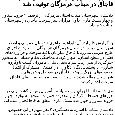
قاچاق در میناب هرمزگان توقیف شد
دادستان شهرستان میناب استان هرمزگان از توقیف ۴ فروند شناور
و چهار مشک ماری حاوی هزاران لیتر سوخت قاچاق در شهرستان
میناب خبر داد.
به گرارش قلم ایده آل؛ ابراهیم طاهری دادستان عمومی و انقلاب
شهرستان میناب در استان هرمزگان هرمزگان با اشاره به اجرای
طرح ضربتی مبارزه با قاچاق سازمان یافته سوخت و فرآورده‌های
نفتی در سطح استان، اظهار کرد: با هماهنگی مقام قضایی به منظور
جلوگیری از هدر رفت سرمایه‌های ملی، مأموران گشت ناوگروه
شناوری با پشتیبانی یگان تکاوری در عملیاتی مشترک از انتقال
محموله‌های بزرگ سوخت قاچاق در سواحل و خورهای این
شهرستان مطلع شدند و نسبت به مقابله با عناصر اصلی قاچاق
سوخت اقدام کردند.
وی ادامه داد: با اجرای این عملیات، مأموران پس از گشت زنی در
خورهای خومحله، کرگان و محدوده خوریات، موفق به توقیف چهار
فروند شناور و چهار عدد مشک ماری متعلق به قاچاقچیان شده اند.
دادستان میناب با اشاره به دستگیری ۴ نفر متهم در این خصوص،
تصریح کرد: در جریان بازرسی از شناورهای یادشده و مشک‌های