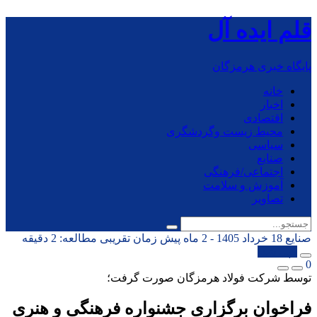
قلم ایده آل
پایگاه خبری هرمزگان
خانه
اخبار
اقتصادی
محیط زیست وگردشگری
سیاسی
صنایع
اجتماعی/فرهنگی
آموزش و سلامت
تصاویر
صنایع
18 خرداد 1405 - 2 ماه پیش
زمان تقریبی مطالعه: 2 دقیقه
کپی شد!
0
توسط شرکت فولاد هرمزگان صورت گرفت؛
فراخوان برگزاری جشنواره فرهنگی و هنری