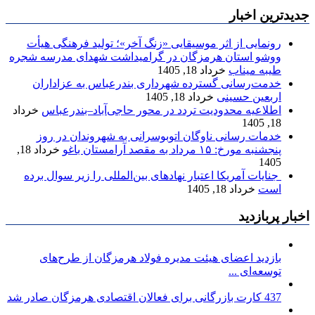
جدیدترین اخبار
رونمایی از اثر موسیقایی «زنگ آخر»؛ تولید فرهنگی هیأت
ووشو استان هرمزگان در گرامیداشت شهدای مدرسه شجره
طیبه میناب
خرداد 18, 1405
خدمت‌رسانی گسترده شهرداری بندرعباس به عزاداران
اربعین حسینی
خرداد 18, 1405
اطلاعیه محدودیت تردد در محور حاجی‌آباد–بندرعباس
خرداد
18, 1405
خدمات رسانی ناوگان اتوبوسرانی به شهروندان در روز
پنجشنبه مورخ: ۱۵ مرداد به مقصد آرامستان باغو
خرداد 18,
1405
جنایات آمریکا اعتبار نهادهای بین‌المللی را زیر سوال برده
است
خرداد 18, 1405
اخبار پربازدید
بازدید اعضای هیئت مدیره فولاد هرمزگان از طرح‌های
توسعه‌ای ...
437 کارت بازرگانی برای فعالان اقتصادی هرمزگان صادر شد