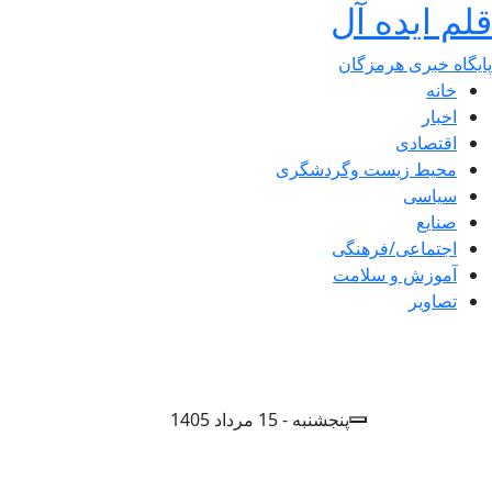
قلم ایده آل
پایگاه خبری هرمزگان
خانه
اخبار
اقتصادی
محیط زیست وگردشگری
سیاسی
صنایع
اجتماعی/فرهنگی
آموزش و سلامت
تصاویر
پنجشنبه - 15 مرداد 1405