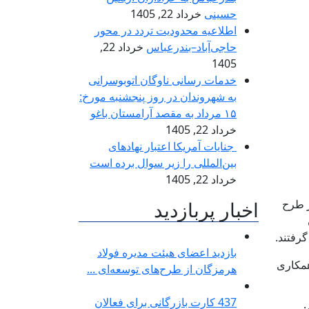
حسینی
خرداد 22, 1405
اطلاعیه محدودیت تردد در محور
حاجی‌آباد–بندرعباس
خرداد 22,
1405
خدمات رسانی ناوگان اتوبوسرانی
به شهروندان در روز پنجشنبه مورخ:
۱۵ مرداد به مقصد آرامستان باغو
خرداد 22, 1405
جنایات آمریکا اعتبار نهادهای
بین‌المللی را زیر سوال برده است
خرداد 22, 1405
ز طرح
اخبار پربازدید
رفتند.
بازدید اعضای هیئت مدیره فولاد
ز طریق نرم‌افزار بندرعباس هوشمند و همچنین تماس با سامانه تلفن گویای ۹۱۰۹۱۱۰۰_۰۷۶، همکاری
هرمزگان از طرح‌های توسعه‌ای ...
437 کارت بازرگانی برای فعالان