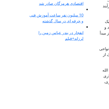
:
اقتصادی هرمزگان صادر شد
یند
10 میلیون نفر ساعت آموزش فنی
و حرفه ای در سال گذشته
یک
 و
انفجار در بندر عباس زمین را
 مبدأ
لرزاند+فیلم
نواحی
 از
لله
اری
ی،