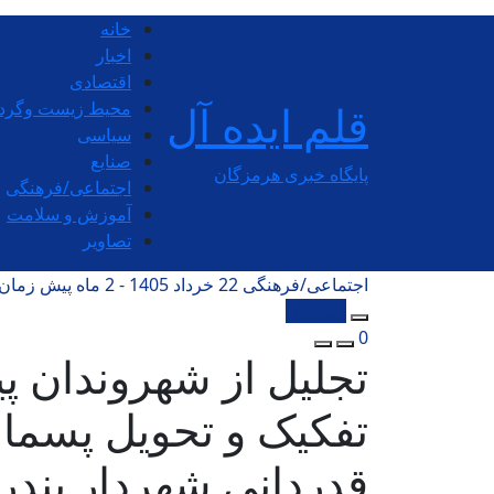
خانه
اخبار
اقتصادی
قلم ایده آل
محیط زیست وگر
سیاسی
صنایع
پایگاه خبری هرمزگان
اجتماعی/فرهنگی
آموزش و سلامت
تصاویر
اجتماعی/فرهنگی
22 خرداد 1405 - 2 ماه پیش
زمان تق
کپی شد!
0
تجلیل از شهروندان پ
تفکیک و تحویل پسما
قدردانی شهردار بندر