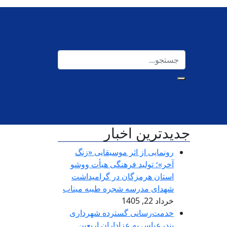
جدیدترین اخبار
رونمایی از اثر موسیقایی «زنگ
آخر»؛ تولید فرهنگی هیأت ووشو
استان هرمزگان در گرامیداشت
شهدای مدرسه شجره طیبه میناب
خرداد 22, 1405
خدمت‌رسانی گسترده شهرداری
بندرعباس به عزاداران اربعین