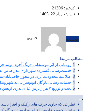
کدخبر: 21306
تاریخ: خرداد 22, 1405
user3
نویسنده
مطالب مرتبط
1
رونمایی از اثر موسیقایی «زنگ آخر»؛ تولید ف
2
خدمت‌رسانی گسترده شهرداری بندرعباس به 
3
اطلاعیه محدودیت تردد در محور حاجی‌آباد–ب
4
خدمات رسانی ناوگان اتوبوسرانی به شهروندان در 
5
پخت و توزیع ۷ هزار پرس غذای نذری اربعین در پایانه بار بندرعباس
نظراتی که حاوی حرف های رکیک و افترا باشد به
حتما با کیبورد فارسی اقدام به ارسال دیدگاه کن