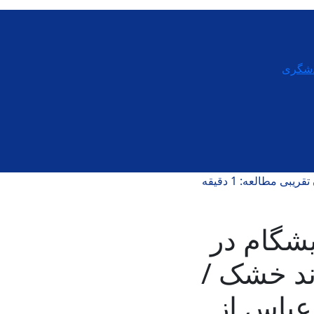
دشگری
ریبی مطالعه: 1 دقیقه
یشگام در
ند خشک /
عباس از