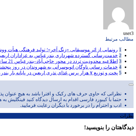
user3
مطالب مرتبط
1
رونمایی از اثر موسیقایی «زنگ آخر»؛ تولید فرهنگی هیأت ووش
2
خدمت‌رسانی گسترده شهرداری بندرعباس به عزاداران اربع
3
اطلاعیه محدودیت تردد در محور حاجی‌آباد–بندرعباس
21 ساعت پیش
4
خدمات رسانی ناوگان اتوبوسرانی به شهروندان در روز پنجشنبه مور
5
پخت و توزیع ۷ هزار پرس غذای نذری اربعین در پایانه بار بندرعباس
نظراتی که حاوی حرف های رکیک و افترا باشد به هیچ عنوان پذی
حتما با کیبورد فارسی اقدام به ارسال دیدگاه کنید فینگلیش به ه
ادب و احترام را در برخورد با دیگران رعایت فرمایید.
نظرات
دیدگاهتان را بنویسید!