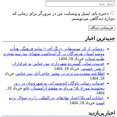
ذخیره نام، ایمیل و وبسایت من در مرورگر برای زمانی که
دوباره دیدگاهی می‌نویسم.
جدیدترین اخبار
رونمایی از اثر موسیقایی «زنگ آخر»؛ تولید فرهنگی هیأت
ووشو استان هرمزگان در گرامیداشت شهدای مدرسه شجره
طیبه میناب
خرداد 18, 1404
خدمت‌رسانی گسترده شهرداری بندرعباس به عزاداران
اربعین حسینی
خرداد 18, 1404
اطلاعیه محدودیت تردد در محور حاجی‌آباد–بندرعباس
خرداد
18, 1404
خدمات رسانی ناوگان اتوبوسرانی به شهروندان در روز
پنجشنبه مورخ: ۱۵ مرداد به مقصد آرامستان باغو
خرداد 18,
1404
جنایات آمریکا اعتبار نهادهای بین‌المللی را زیر سوال برده
است
خرداد 18, 1404
اخبار پربازدید