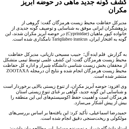
کشف گونه جدید ماهی در حوضه آبریز
مکران
مدیرکل حفاظت محیط زیست هرمزگان گفت: گروهی از
پژوهشگران ایرانی موفق به شناسایی و توصیف گونه جدیدی از
خانواده کپور ماهیان (Cyprinidae) در حوضه آبریز مکران شدند، این
گونه به افتخار ایران، Tariqilabeo iranicus نامگذاری شده است.
به گزارش قلم ایده آل؛ حبیب مسیحی تازیانی، مدیرکل حفاظت
محیط زیست هرمزگان گفت: این کشف علمی توسط تیمی متشکل
از محققان بخش زیست شناسی دانشگاه شیراز و اداره کل حفاظت
محیط ‌زیست هرمزگان انجام شده و نتایج آن درمجله ZOOTAXA
منتشر شده است.
وی افزود: حوضه آبریز مکران، از تنوع زیستی بالایی برخوردار است
و شناسایی این گونه جدید، گواهی بر غنای تنوع زیستی استان
هرمزگان است و اهمیت حفظ اکوسیستم‌های آبی این منطقه را
بیش از پیش آشکار می‌سازد.
حمیدرضا اسماعیلی، تأکید کرد: این یافته‌ها بر اساس بررسی‌های
مولکولی و ریخت‌سنجی دقیق انجام شده است.
استاد دانشگاه شیراز و نویسنده مسئول این مطالعه بیان داشت: