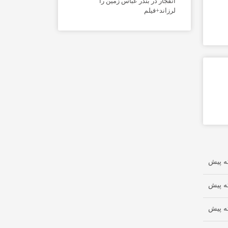
انفجار در بندر عباس زمین را
لرزاند+فیلم