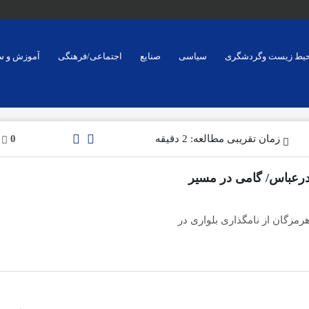
یط زیست وگردشگری
سیاسی
صنایع
اجتماعی/فرهنگی
آموزش و س
زمان تقریبی مطالعه: 2 دقیقه
0
ندرعباس/ گامی در مسیر
زگان از نامگذاری بلواری در