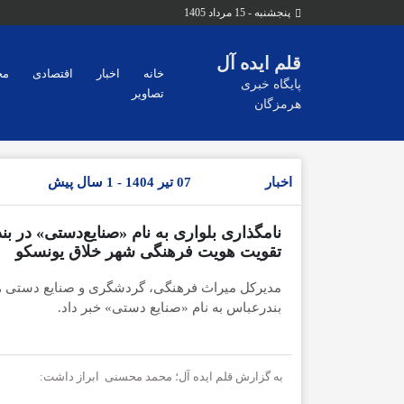
پنجشنبه - 15 مرداد 1405
قلم ایده آل
خانه
اخبار
اقتصادی
مح
پایگاه خبری
تصاویر
هرمزگان
اخبار
07 تیر 1404 - 1 سال پیش
نامگذاری بلواری به نام «صنایع‌دستی» در ب
تقویت هویت فرهنگی شهر خلاق یونسکو
مدیرکل میراث فرهنگی، گردشگری و صنایع دستی هرم
بندرعباس به نام «صنایع دستی» خبر داد.
به گزارش قلم ایده آل؛ محمد محسنی ابراز داشت: