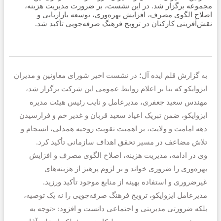
مجموعه برگزار شد. در این نشست، بر ضرورت مدیریت هزینه،
اصلاح الگوی مصرف، افزایش بهره‌وری، توسعه بازاریابی و
نقش‌آفرینی کارکنان در ترویج فرهنگ صرفه‌جویی تأکید شد.
به گزارش قلم ایده آل؛ در نشست اخیر شورای معاونین و مدیران
ایزوایکو که بنا بر اعلام روابط عمومی این شرکت برگزار شد،
مهندس سعید جعفری، مدیرعامل و نایب رئیس هیئت مدیره
ایزوایکو، ضمن تبریک اعیاد سعید قربان و غدیر خم و فرارسیدن
دهه امامت و ولایت، بر اهمیت تقویت روحیه همدلی، انسجام و
تلاش مضاعف در مسیر تحقق اهداف سازمانی تأکید کرد.
وی در ادامه، مدیریت هزینه، اصلاح الگوی مصرف و افزایش
بهره‌وری را ضروری خواند و بر لزوم پرهیز از هزینه‌های
غیرضروری و استفاده بهینه از منابع موجود تأکید ورزید.
مدیرعامل ایزوایکو، ترویج فرهنگ صرفه‌جویی را نه یک توصیه،
بلکه ضرورتی مدیریتی و اجتماعی دانست و افزود: «توجه به