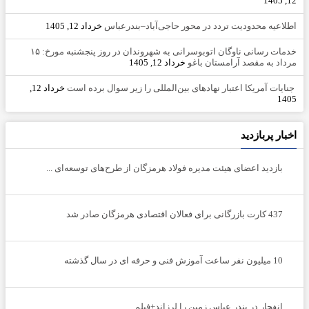
12, 1405
اطلاعیه محدودیت تردد در محور حاجی‌آباد–بندرعباس
خرداد 12, 1405
خدمات رسانی ناوگان اتوبوسرانی به شهروندان در روز پنجشنبه مورخ: ۱۵
مرداد به مقصد آرامستان باغو
خرداد 12, 1405
جنایات آمریکا اعتبار نهادهای بین‌المللی را زیر سوال برده است
خرداد 12,
1405
اخبار پربازدید
بازدید اعضای هیئت مدیره فولاد هرمزگان از طرح‌های توسعه‌ای ...
437 کارت بازرگانی برای فعالان اقتصادی هرمزگان صادر شد
10 میلیون نفر ساعت آموزش فنی و حرفه ای در سال گذشته
انفجار در بندر عباس زمین را لرزاند+فیلم