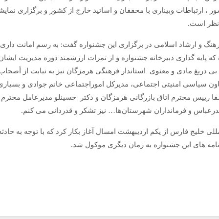
، ارتباطات وبیناری با محققان و اساتید خارج از کشور و برگزاری نمایش
دنظر است.
رهنگ و ارشاد اسلامی در برگزاری این جشنواره گفت: به رسم امانت داری 
 که پایه گذاری دبیرخانه جشنواره و از ثمرات ارزشمند دوره مدیریت ایشان
ی دریغ مادی و معنوی استاندار فرهنگی هرمزگان نیز به نیابت از أصحاب
ون سیاسی امنیتی اجتماعی، مدیرکل اموراجتماعی خانم جوادی و بسیاری 
صفا رییس محترم اتاق بازرگانی هرمزگان و دکتر حسینلو مدیرعامل محترم
درعباس و فرمانداران شهرستان‌ها… نیز تشکر و قدردانی می کنم.
لی خلیج فارس از یکم اردیبهشت امسال آغاز بکار کرد که با توجه به حادثه
مه های این جشنواره به زمان دیگری موکول شد.