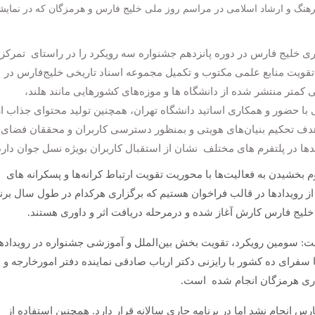
فرهنگ و ارشاد اسلامی در مراسم روز ملی خلیج فارس و هرمزگان که در نمایش
ری خلیج فارس در دوره پانزدهم جشنواره سه رویکرد را در راستای تمرکز 
تقویت منابع علمی مکتوب و تکمیل مجموعه اسناد تاریخی خلیج‌فارس در
ی کمتر منتشر شده از دانشگاه ها و موزه‌های کشورهایی مانند هلند،
 حضور و همکاری اساتید دانشگاه تهران، همچنین تولید محتوای جذاب از
 هدف تحکیم بنیان‌های هویتی و بمنظور دسترسی کاربران و محققان فضای
یدها در پلتفرم های مختلف نشان از استقبال کاربران بویژه نسل جوان دارد
م بخشیدن به فعالیت‌ها با محوریت تقویت ارتباط کرانه‌ها و پسکرانه های
ز رویدادها در قالب فراخوان هستیم که برگزاری هرکدام در طول سال برن
لیج فارس کارش آغاز شده و درمرحله دریافت اثر و داوری هستند.
ت: سومین رویکرد، تقویت بخش بین‌الملل و آموزشی جشنواره در رویداده
سفرای ده کشور با رایزنی دکتر ارباب صادقی نماینده دفتر امورخارجه و
اری هرمزگان انجام شده است.
ارس انجام نشد اما در برنامه جاری سالانه قرار دارد. همچنین استفاده از