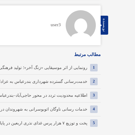
نویسنده
user3
مطالب مرتبط
1
رونمایی از اثر موسیقایی «زنگ آخر»؛ تولید فرهنگی
2
خدمت‌رسانی گسترده شهرداری بندرعباس به عزادا
3
اطلاعیه محدودیت تردد در محور حاجی‌آباد–بندرعبا
4
خدمات رسانی ناوگان اتوبوسرانی به شهروندان در روز پ
5
پخت و توزیع ۷ هزار پرس غذای نذری اربعین در پایانه بار بندرعباس