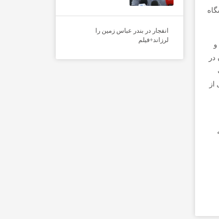
گاه
انفجار در بندر عباس زمین را
لرزاند+فیلم
و
 در
از