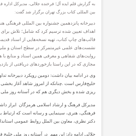
به گزارش قلم ایده آل؛ فرخنده جلالی، مدیرکل اداره 
بین المللی کتاب بزرگ تهران برگزار شد گفت:
دبیرخانه پانزدهمین جشنواره بین المللی فرهنگی هن
اهداف تعیین شده ترسیم کرد که شامل؛ تلاش برای 
قالب‌های چاپ کتاب، تهیه نسخه‌‌هایی از اسناد قدیم
نشست‌های علمی غیرمتمرکز در سطح استان و ملی با
روایت‌های شفاهی و معرفی همین اسناد و منابع با
مجازی که در این راستا بازخوردهای دریافتی از بازد
وی در ادامه بیان داشت: دومین رویکرد دبیرخانه تداو
خلیج‌فارس است .چنانکه از امروز شاهد آغاز بخشی ا
ریزی شده و بخش دیگری هم که در آستانه روز ملی خ
مدیرکل فرهنگ و ارشاد اسلامی هرمزگان ابراز داش
فرهنگی، هنری، سینمایی و رسانه است که ارتباط با 
دکتر نظری، معاون بین الملل روابط عمومی استاند
جلالی ادامه داد: این مهم در آستانه روز ملی خلیج ف