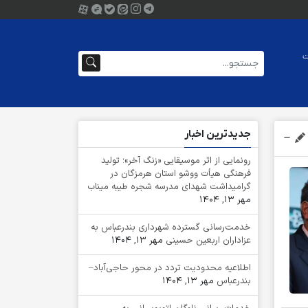
ت
جدیدترین اخبار
رونمایی از اثر موسیقایی «زنگ آخر»؛ تولید
فرهنگی هیأت ووشو استان هرمزگان در
گرامیداشت شهدای مدرسه شجره طیبه میناب
مهر 13, 1404
خدمت‌رسانی گسترده شهرداری بندرعباس به
عزاداران اربعین حسینی
مهر 13, 1404
اطلاعیه محدودیت تردد در محور حاجی‌آباد–
بندرعباس
مهر 13, 1404