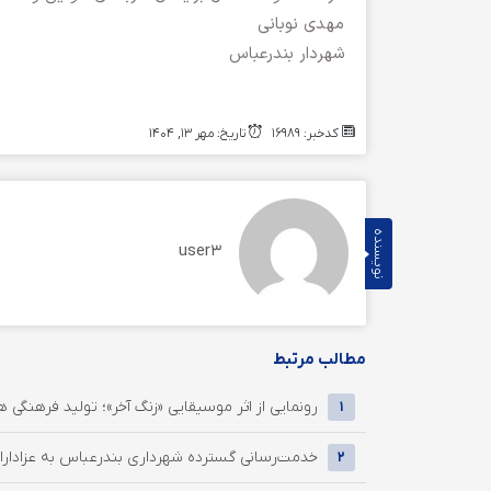
مهدی نوبانی
شهردار بندرعباس
کدخبر: 16989
تاریخ: مهر 13, 1404
نویسنده
user3
مطالب مرتبط
رونمایی از اثر موسیقایی «زنگ آخر»؛ تولید فرهنگی ه
1
خدمت‌رسانی گسترده شهرداری بندرعباس به عزادارا
2