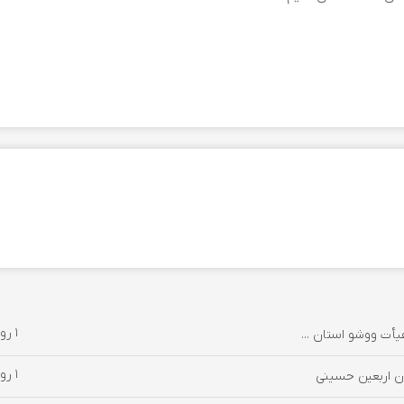
1 روز پیش
یأت ووشو استان ...
1 روز پیش
ن اربعین حسینی