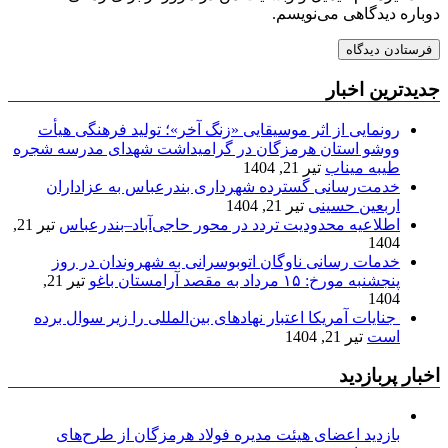
دوباره دیدگاهی می‌نویسم.
جدیدترین اخبار
رونمایی از اثر موسیقایی «زنگ آخر»؛ تولید فرهنگی هیأت
ووشو استان هرمزگان در گرامیداشت شهدای مدرسه شجره
طیبه میناب
تیر 21, 1404
خدمت‌رسانی گسترده شهرداری بندرعباس به عزاداران
اربعین حسینی
تیر 21, 1404
اطلاعیه محدودیت تردد در محور حاجی‌آباد–بندرعباس
تیر 21,
1404
خدمات رسانی ناوگان اتوبوسرانی به شهروندان در روز
پنجشنبه مورخ: ۱۵ مرداد به مقصد آرامستان باغو
تیر 21,
1404
جنایات آمریکا اعتبار نهادهای بین‌المللی را زیر سوال برده
است
تیر 21, 1404
اخبار پربازدید
بازدید اعضای هیئت مدیره فولاد هرمزگان از طرح‌های