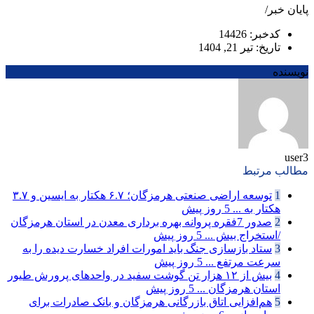
پایان خبر/
کدخبر: 14426
تاریخ: تیر 21, 1404
نویسنده
user3
مطالب مرتبط
1
توسعه اراضی صنعتی هرمزگان؛ ۶.۷ هکتار به ایسین و ۳.۷
هکتار به ...
5 روز پیش
2
صدور 7فقره پروانه بهره برداری معدن در استان هرمزگان
/استخراج بیش ...
5 روز پیش
3
ستاد بازسازی جنگ باید امورات افراد خسارت دیده را به
سرعت مرتفع ...
5 روز پیش
4
بیش از ۱۲ هزار تن گوشت سفید در واحدهای پرورش طیور
استان هرمزگان ...
5 روز پیش
5
هم‌افزایی اتاق بازرگانی هرمزگان و بانک صادرات برای